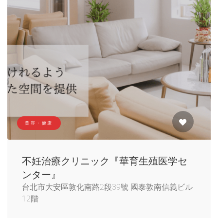
美容・健康
不妊治療クリニック『華育生殖医学セ
ンター』
台北市大安區敦化南路2段39號 國泰敦南信義ビル
12階