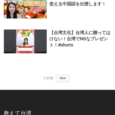
使える中国語を伝授します！
【台湾文化】台湾人に贈っては
けない！台湾でNGなプレゼン
ト！#shorts
1
of
28
Next
教えて台湾