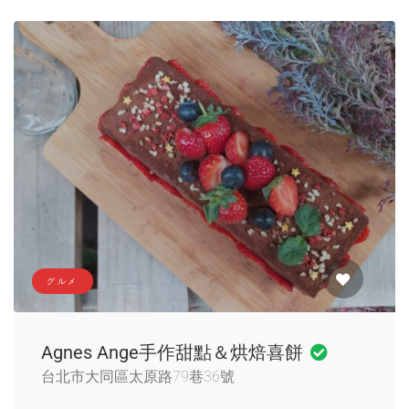
グルメ
Agnes Ange手作甜點＆烘焙喜餅
台北市大同區太原路79巷36號