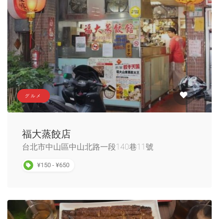
グルメ
福大蒸餃店
台北市中山區中山北路一段140巷11號
¥150 - ¥650