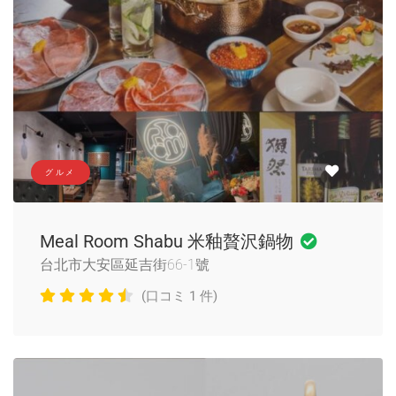
グルメ
Meal Room Shabu 米釉贅沢鍋物
台北市大安區延吉街66-1號
(口コミ 1 件)