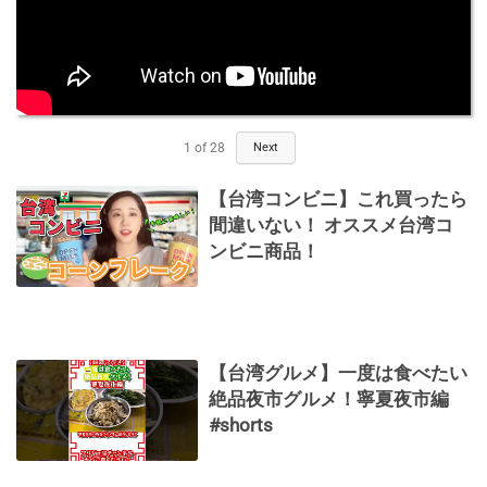
1
of
28
Next
【台湾コンビニ】これ買ったら
間違いない！ オススメ台湾コ
ンビニ商品！
【台湾グルメ】一度は食べたい
絶品夜市グルメ！寧夏夜市編
#shorts