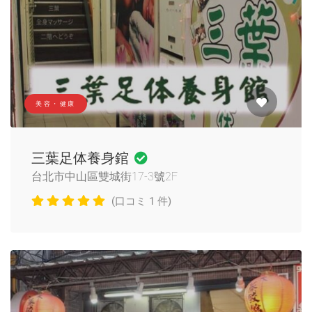
美容・健康
三葉足体養身錧
台北市中山區雙城街17-3號2F
(口コミ 1 件)