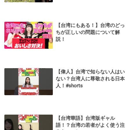
【台湾にもある！】台湾のどっ
ちが正しいの問題について解
説！
【偉人】台湾で知らない人はい
ない？台湾人に尊敬される日本
人！#shorts
【台湾華語】台湾版ギャル
語！？台湾の若者がよく使う注