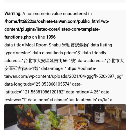
Warning
: A non-numeric value encountered in
/home/ht6822xs/oshiete-taiwan.com/public_html/wp-
content/plugins/listeo-core/listeo-core-template-
functions.php
on line
1996
data-title="Meal Room Shabu 米釉贅沢鍋物" data-listing-
type="service" data-classifieds-price="$" data-friendly-
address="台北市大安區延吉街66-1號" data-address="台北市大
安區延吉街66-1號" data-image="https://oshiete-
taiwan.com/wp-content/uploads/2021/04/gggfh-520x397.jpg"
data-longitude="25.053866105574" data-
latitude="121.55381086120182" data-rating="4.25" data-
reviews="1" data-icon="<i class="fas fa-utensils"></i>" >