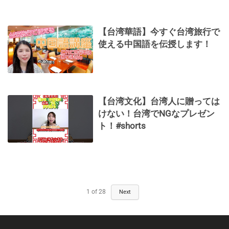
【台湾華語】今すぐ台湾旅行で
使える中国語を伝授します！
【台湾文化】台湾人に贈っては
けない！台湾でNGなプレゼン
ト！#shorts
1
of
28
Next