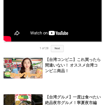
1
of
28
Next
【台湾コンビニ】これ買ったら
間違いない！ オススメ台湾コ
ンビニ商品！
【台湾グルメ】一度は食べたい
絶品夜市グルメ！寧夏夜市編