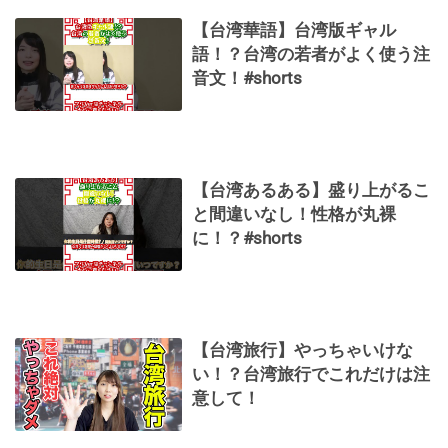
【台湾華語】台湾版ギャル
語！？台湾の若者がよく使う注
音文！#shorts
【台湾あるある】盛り上がるこ
と間違いなし！性格が丸裸
に！？#shorts
【台湾旅行】やっちゃいけな
い！？台湾旅行でこれだけは注
意して！