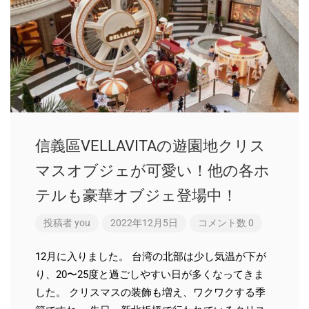
信義區VELLAVITAの遊園地クリス
マスオブジェが可愛い！他の各ホ
テルも豪華オブジェ登場中！
投稿者
you
2022年12月5日
コメント数 0
12月に入りました。 台湾の北部は少し気温が下が
り、20〜25度と過ごしやすい日が多くなってきま
した。 クリスマスの装飾も増え、ワクワクする季