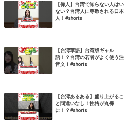
【偉人】台湾で知らない人はい
ない？台湾人に尊敬される日本
人！#shorts
【台湾華語】台湾版ギャル
語！？台湾の若者がよく使う注
音文！#shorts
【台湾あるある】盛り上がるこ
と間違いなし！性格が丸裸
に！？#shorts