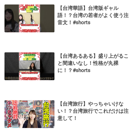
【台湾華語】台湾版ギャル
語！？台湾の若者がよく使う注
音文！#shorts
【台湾あるある】盛り上がるこ
と間違いなし！性格が丸裸
に！？#shorts
【台湾旅行】やっちゃいけな
い！？台湾旅行でこれだけは注
意して！