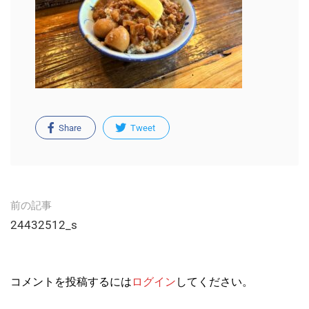
Share
Tweet
Post
前の記事
navigation
24432512_s
コメントを投稿するには
ログイン
してください。