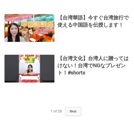
【台湾華語】今すぐ台湾旅行で
使える中国語を伝授します！
【台湾文化】台湾人に贈っては
けない！台湾でNGなプレゼン
ト！#shorts
1
of
28
Next