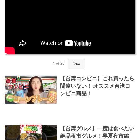
1
of
28
Next
【台湾コンビニ】これ買ったら
間違いない！ オススメ台湾コ
ンビニ商品！
【台湾グルメ】一度は食べたい
絶品夜市グルメ！寧夏夜市編