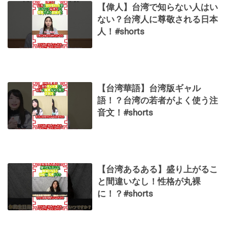
【偉人】台湾で知らない人はい
ない？台湾人に尊敬される日本
人！#shorts
【台湾華語】台湾版ギャル
語！？台湾の若者がよく使う注
音文！#shorts
【台湾あるある】盛り上がるこ
と間違いなし！性格が丸裸
に！？#shorts