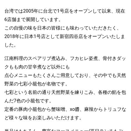
台湾では2005年に台北で1号店をオープンして以来、現在
6店舗まで展開しています。
この自慢の味を日本の皆様にも味わっていただきたく、
2018年に日本1号店として新宿四谷店をオープンいたしま
した。
江南料理のスペアリブ煮込み、フカヒレ姿煮、骨付きダッ
クもも肉の甘辛煮など以外にも
点心メニューもたくさんご用意しており、その中でも天然
野菜の七彩小籠包が名物です。
七彩という名前の通り天然野菜を練りこみ、各種の餡を包
んだ7色の小籠包です。
定番の豚肉小籠包から蟹味噌、xo醬、麻辣からトリュフな
ど様々な味をお楽しみいただけます。