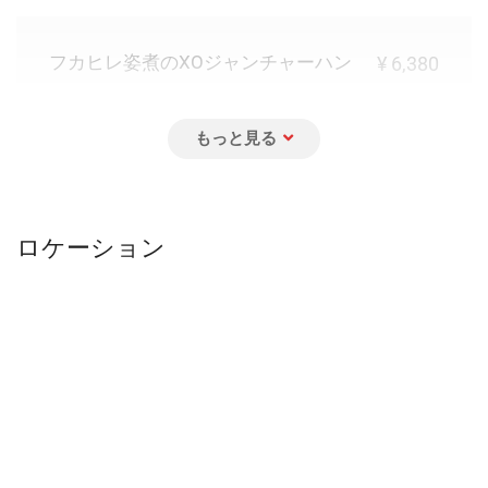
フカヒレ姿煮のXOジャンチャーハン
¥ 6,380
點水別館特製牛肉麺
¥ 2,970
ロケーション
天然野菜の七彩小籠包
¥ 2,640
天然野菜汁を生地に練りこみ、各種の餡
を包んだ點水樓特製メニューです。
豚肉小籠包
¥ 1,320