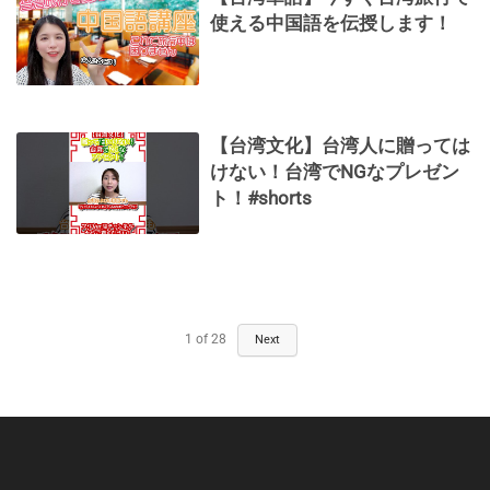
使える中国語を伝授します！
【台湾文化】台湾人に贈っては
けない！台湾でNGなプレゼン
ト！#shorts
1
of
28
Next