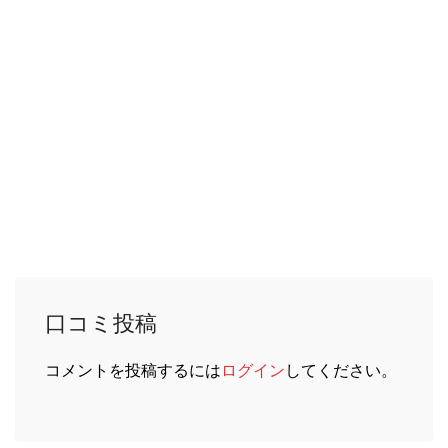
豆漿饅頭
¥ 150
豆乳蒸しパン
饅頭
¥ 200
台湾風蒸しパン
饅頭加單
¥ 430
蒸しパンの卵焼き包み
口コミ投稿
コメントを投稿するには
ログイン
してください。
豆花
¥ 290
台湾風豆乳プリン