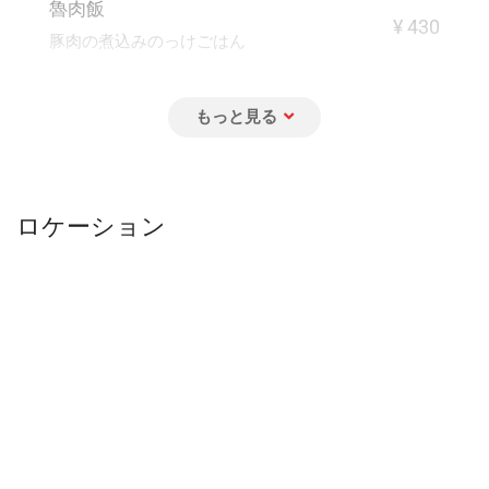
魯肉飯
¥ 430
豚肉の煮込みのっけごはん
魯肉飯加蛋
¥ 530
豚肉の煮込みのっけ 煮卵付きごはん
ロケーション
鷄肉飯
¥ 430
ゆで鶏肉のっけごはん
鷄肉飯加蛋
¥ 530
ゆで鶏肉のっけごはん 煮卵付き