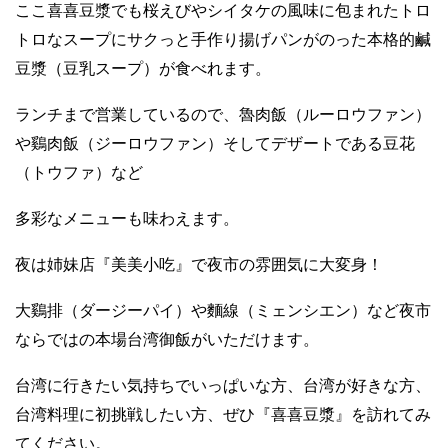
ここ喜喜豆漿でも桜えびやシイタケの風味に包まれたトロ
トロなスープにサクっと手作り揚げパンがのった本格的鹹
豆漿（豆乳スープ）が食べれます。
ランチまで営業しているので、魯肉飯（ルーロウファン）
や鷄肉飯（ジーロウファン）そしてデザートである豆花
（トウファ）など
多彩なメニューも味わえます。
夜は姉妹店『美美小吃』で夜市の雰囲気に大変身！
大鷄排（ダージーパイ）や麵線（ミェンシエン）など夜市
ならではの本場台湾御飯がいただけます。
台湾に行きたい気持ちでいっぱいな方、台湾が好きな方、
台湾料理に初挑戦したい方、ぜひ『喜喜豆漿』を訪れてみ
てください。