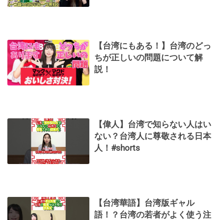
【台湾にもある！】台湾のどっ
ちが正しいの問題について解
説！
【偉人】台湾で知らない人はい
ない？台湾人に尊敬される日本
人！#shorts
【台湾華語】台湾版ギャル
語！？台湾の若者がよく使う注