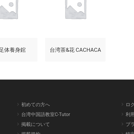
足体養身錧
台湾茶&花 CACHACA
初めての方へ
ロ
台湾中国語教室C-Tutor
利
掲載について
プ