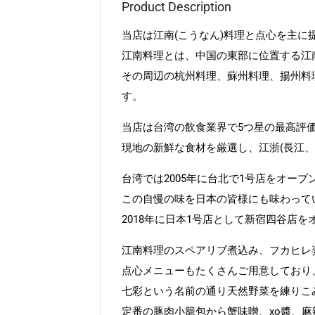
Product Description
当店は江南(こうなん)料理と点心を主に
江南料理とは、中国の東部に位置する江
その周辺の杭州料理、蘇州料理、揚州料
す。
当店は台湾の飲食業界で5つ星の最高評
現地の新鮮な食材を厳選し、江浙(長江
台湾では2005年に台北で1号店をオー
この自慢の味を日本の皆様にも味わって
2018年に日本1号店として新宿四谷店
江南料理のスペアリブ煮込み、フカヒレ
点心メニューもたくさんご用意しており
七彩という名前の通り天然野菜を練りこ
定番の豚肉小籠包から蟹味噌、xo醬、