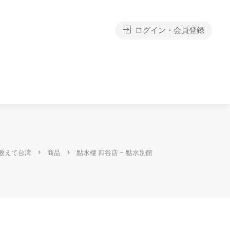
ログイン・会員登録
教えて台湾
商品
點水樓 四谷店 – 點水別館