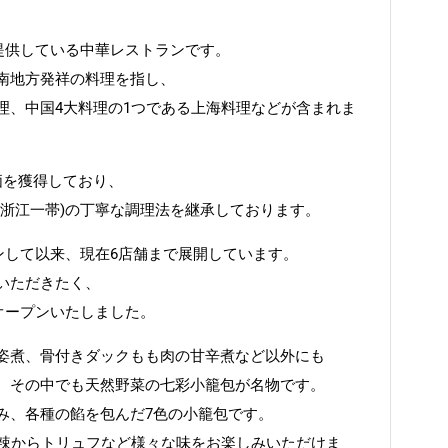
提供している中華レストランです。
南地方発祥の料理を指し、
理、中国4大料理の1つである上海料理などが含まれま
価を獲得しており、
、浙江一帯)の丁寧な調理法を継承しております。
プンして以来、現在6店舗まで展開しています。
いただきたく、
をオープンいたしました。
姿煮、骨付きダックもも肉の甘辛煮など以外にも
、その中でも天然野菜の七彩小籠包が名物です。
み、各種の餡を包んだ7色の小籠包です。
麻辣からトリュフなど様々な味をお楽しみいただけま