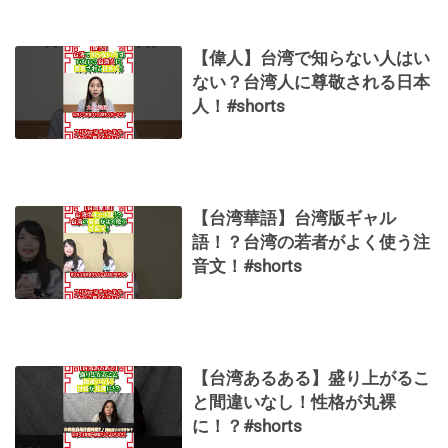
【偉人】台湾で知らない人はい
ない？台湾人に尊敬される日本
人！#shorts
【台湾華語】台湾版ギャル
語！？台湾の若者がよく使う注
音文！#shorts
【台湾あるある】盛り上がるこ
と間違いなし！性格が丸裸
に！？#shorts