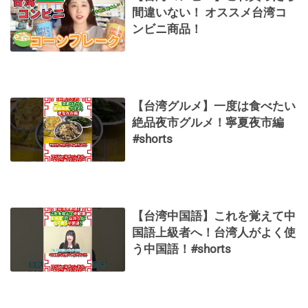
間違いない！ オススメ台湾コ
ンビニ商品！
【台湾グルメ】一度は食べたい
絶品夜市グルメ！寧夏夜市編
#shorts
【台湾中国語】これを覚えて中
国語上級者へ！台湾人がよく使
う中国語！#shorts