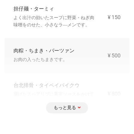
担仔麺・ターミィ
¥ 150
よく出汁の効いたスープに野菜・ねぎ肉
味噌をのせた、小さなラ―メンです。
肉粽・ちまき・バーツァン
¥ 500
お肉の入ったちまきです。
台北排骨・タイペイパイクウ
¥ 800
揚げたスペアリブに果実ソースをかけて
います。
台北コース（全7品）
¥ 3,000