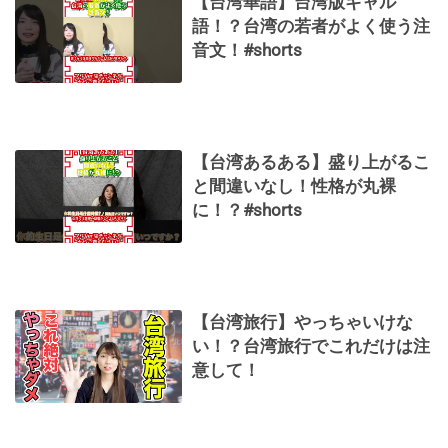
【台湾華語】台湾版ギャル
語！？台湾の若者がよく使う注
音文！#shorts
【台湾あるある】盛り上がるこ
と間違いなし！性格が丸裸
に！？#shorts
【台湾旅行】やっちゃいけな
い！？台湾旅行でこれだけは注
意して！