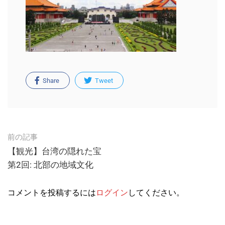
Share
Tweet
Post
前の記事
navigation
【観光】台湾の隠れた宝
第2回: 北部の地域文化
コメントを投稿するには
ログイン
してください。