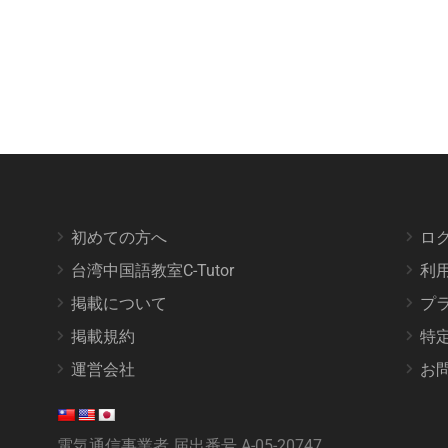
初めての方へ
ロ
台湾中国語教室C-Tutor
利
掲載について
プ
掲載規約
特
運営会社
お
電気通信事業者 届出番号 A-05-20747