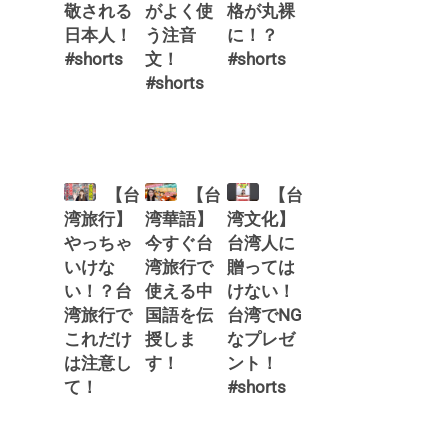
敬される
がよく使
格が丸裸
日本人！
う注音
に！？
#shorts
文！
#shorts
#shorts
【台
【台
【台
湾旅行】
湾華語】
湾文化】
やっちゃ
今すぐ台
台湾人に
いけな
湾旅行で
贈っては
い！？台
使える中
けない！
湾旅行で
国語を伝
台湾でNG
これだけ
授しま
なプレゼ
は注意し
す！
ント！
て！
#shorts