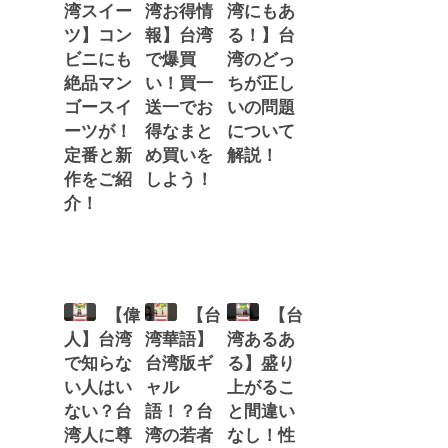
湾スイー
湾お得情
湾にもあ
ツ】コン
報】台湾
る！】台
ビニにも
で爆買
湾のどっ
絶品マン
い！買一
ちが正し
ゴースイ
送一でお
いの問題
ーツが！
得なまと
について
定番と新
め買いを
解説！
作をご紹
しよう！
介！
【偉
【台
【台
人】台湾
湾華語】
湾あるあ
で知らな
台湾版ギ
る】盛り
い人はい
ャル
上がるこ
ない？台
語！？台
と間違い
湾人に尊
湾の若者
なし！性