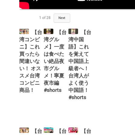
1
of
28
Next
【台
【台
【台
湾コンビ
湾グル
湾中国
ニ】これ
メ】一度
語】これ
買ったら
は食べた
を覚えて
間違いな
い絶品夜
中国語上
い！ オス
市グル
級者へ！
スメ台湾
メ！寧夏
台湾人が
コンビニ
夜市編
よく使う
商品！
#shorts
中国語！
#shorts
【台
【台
【台