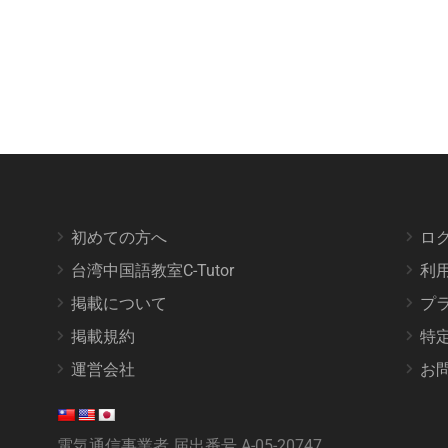
初めての方へ
ロ
台湾中国語教室C-Tutor
利
掲載について
プ
掲載規約
特
運営会社
お
電気通信事業者 届出番号 A-05-20747