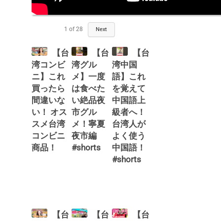
1
of
28
Next
【台
【台
【台
湾コンビ
湾グル
湾中国
ニ】これ
メ】一度
語】これ
買ったら
は食べた
を覚えて
間違いな
い絶品夜
中国語上
い！ オス
市グル
級者へ！
スメ台湾
メ！寧夏
台湾人が
コンビニ
夜市編
よく使う
商品！
#shorts
中国語！
#shorts
【台
【台
【台