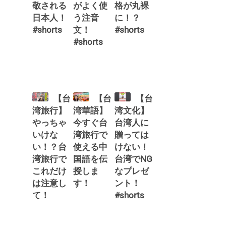
敬される
がよく使
格が丸裸
日本人！
う注音
に！？
#shorts
文！
#shorts
#shorts
【台
【台
【台
湾旅行】
湾華語】
湾文化】
やっちゃ
今すぐ台
台湾人に
いけな
湾旅行で
贈っては
い！？台
使える中
けない！
湾旅行で
国語を伝
台湾でNG
これだけ
授しま
なプレゼ
は注意し
す！
ント！
て！
#shorts