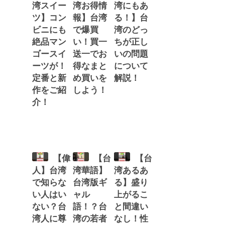
湾スイー
湾お得情
湾にもあ
ツ】コン
報】台湾
る！】台
ビニにも
で爆買
湾のどっ
絶品マン
い！買一
ちが正し
ゴースイ
送一でお
いの問題
ーツが！
得なまと
について
定番と新
め買いを
解説！
作をご紹
しよう！
介！
【偉
【台
【台
人】台湾
湾華語】
湾あるあ
で知らな
台湾版ギ
る】盛り
い人はい
ャル
上がるこ
ない？台
語！？台
と間違い
湾人に尊
湾の若者
なし！性