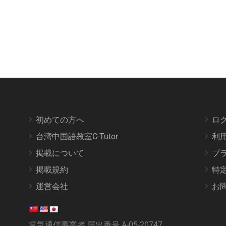
初めての方へ
ロ
台湾中国語教室C-Tutor
利
掲載について
プ
掲載規約
特
運営会社
お
電気通信事業者 届出番号 A-05-20747