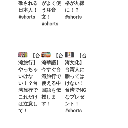
敬される
がよく使
格が丸裸
日本人！
う注音
に！？
#shorts
文！
#shorts
#shorts
【台
【台
【台
湾旅行】
湾華語】
湾文化】
やっちゃ
今すぐ台
台湾人に
いけな
湾旅行で
贈っては
い！？台
使える中
けない！
湾旅行で
国語を伝
台湾でNG
これだけ
授しま
なプレゼ
は注意し
す！
ント！
て！
#shorts