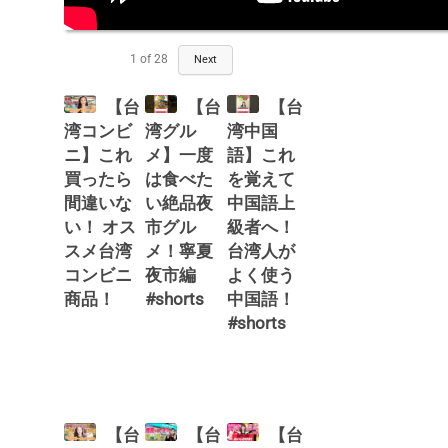
1
of
28
Next
【台
【台
【台
湾コンビ
湾グル
湾中国
ニ】これ
メ】一度
語】これ
買ったら
は食べた
を覚えて
間違いな
い絶品夜
中国語上
い！ オス
市グル
級者へ！
スメ台湾
メ！寧夏
台湾人が
コンビニ
夜市編
よく使う
商品！
#shorts
中国語！
#shorts
【台
【台
【台