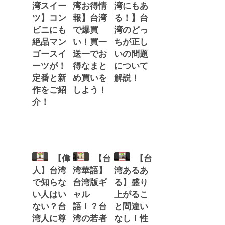
湾スイー
湾お得情
湾にもあ
ツ】コン
報】台湾
る！】台
ビニにも
で爆買
湾のどっ
絶品マン
い！買一
ちが正し
ゴースイ
送一でお
いの問題
ーツが！
得なまと
について
定番と新
め買いを
解説！
作をご紹
しよう！
介！
【偉
【台
【台
人】台湾
湾華語】
湾あるあ
で知らな
台湾版ギ
る】盛り
い人はい
ャル
上がるこ
ない？台
語！？台
と間違い
湾人に尊
湾の若者
なし！性