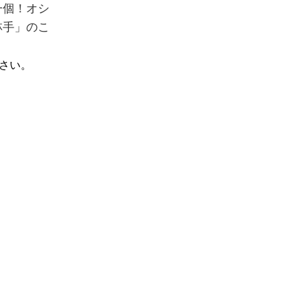
一個！オシ
林手」のこ
さい。