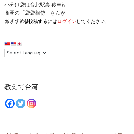
小分け袋は台北駅裏 後車站
商圈の「袋袋相傳」さんが
おすすめ！
コメントを投稿するには
ログイン
してください。
教えて台湾