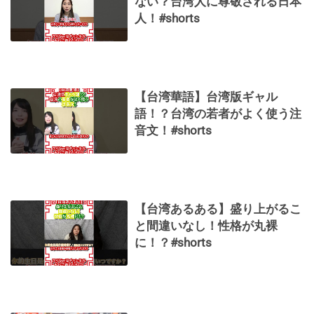
ない？台湾人に尊敬される日本
人！#shorts
【台湾華語】台湾版ギャル
語！？台湾の若者がよく使う注
音文！#shorts
【台湾あるある】盛り上がるこ
と間違いなし！性格が丸裸
に！？#shorts