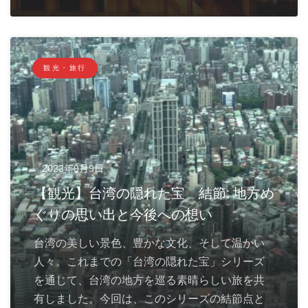
観光・旅行
2023年9月9日
【観光】台湾の隠れた宝 結節: 地方め
ぐりの思い出と今後への想い
台湾の美しい景色、豊かな文化、そして温かい
人々。これまでの「台湾の隠れた宝」シリーズ
を通じて、台湾の地方を巡る素晴らしい旅を共
有しました。今回は、このシリーズの結節点と