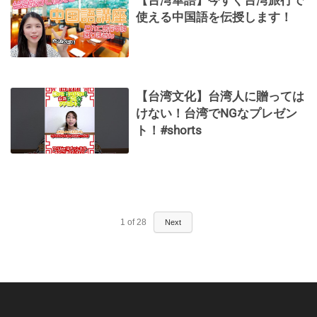
【台湾華語】今すぐ台湾旅行で
使える中国語を伝授します！
【台湾文化】台湾人に贈っては
けない！台湾でNGなプレゼン
ト！#shorts
1
of
28
Next