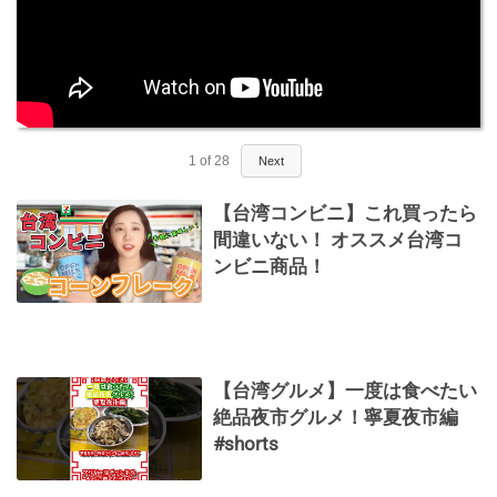
1
of
28
Next
【台湾コンビニ】これ買ったら
間違いない！ オススメ台湾コ
ンビニ商品！
【台湾グルメ】一度は食べたい
絶品夜市グルメ！寧夏夜市編
#shorts