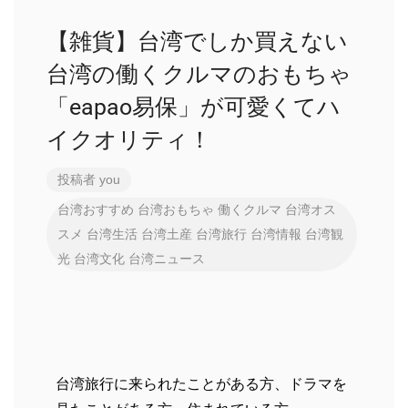
【雑貨】台湾でしか買えない
台湾の働くクルマのおもちゃ
「eapao易保」が可愛くてハ
イクオリティ！
投稿者
you
台湾おすすめ
台湾おもちゃ
働くクルマ
台湾オス
スメ
台湾生活
台湾土産
台湾旅行
台湾情報
台湾観
光
台湾文化
台湾ニュース
台湾旅行に来られたことがある方、ドラマを