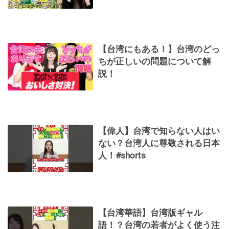
【台湾にもある！】台湾のどっ
ちが正しいの問題について解
説！
【偉人】台湾で知らない人はい
ない？台湾人に尊敬される日本
人！#shorts
【台湾華語】台湾版ギャル
語！？台湾の若者がよく使う注