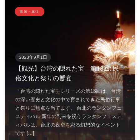
観光・旅行
2023年9月1日
【観光】台湾の隠れた宝 第13回: 民
俗文化と祭りの饗宴
「台湾の隠れた宝」シリーズの第13回は、台湾
の深い歴史と文化の中で育まれてきた民俗行事
と祭りに焦点を当てます。 台北のランタンフェ
スティバル 新年の到来を祝うランタンフェステ
ィバルは、台北の夜空を彩る幻想的なイベント
です […]