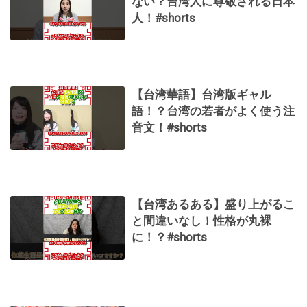
ない？台湾人に尊敬される日本
人！#shorts
【台湾華語】台湾版ギャル
語！？台湾の若者がよく使う注
音文！#shorts
【台湾あるある】盛り上がるこ
と間違いなし！性格が丸裸
に！？#shorts