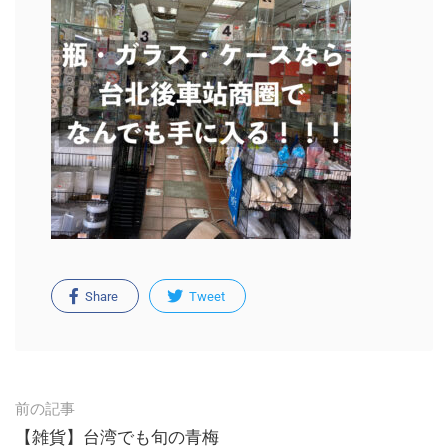
Share
Tweet
Post
前の記事
navigation
【雑貨】台湾でも旬の青梅