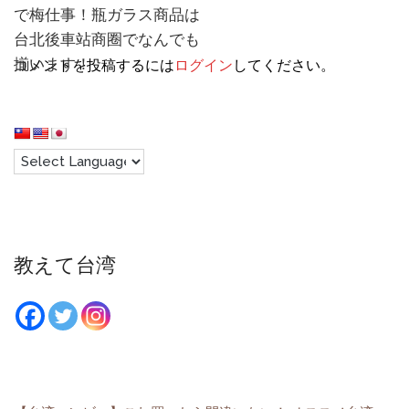
で梅仕事！瓶ガラス商品は
台北後車站商圈でなんでも
揃います！
コメントを投稿するには
ログイン
してください。
教えて台湾