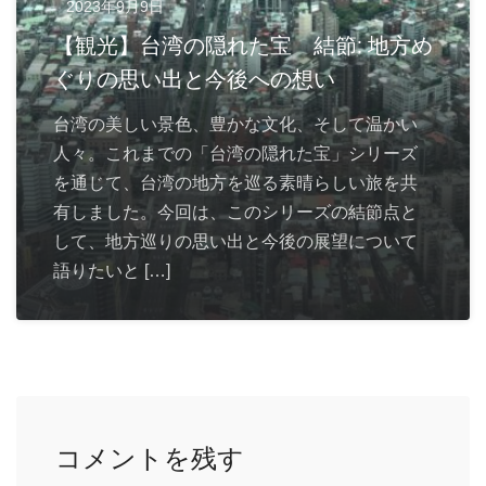
2023年9月9日
【観光】台湾の隠れた宝 結節: 地方め
ぐりの思い出と今後への想い
台湾の美しい景色、豊かな文化、そして温かい
人々。これまでの「台湾の隠れた宝」シリーズ
を通じて、台湾の地方を巡る素晴らしい旅を共
有しました。今回は、このシリーズの結節点と
して、地方巡りの思い出と今後の展望について
語りたいと […]
コメントを残す