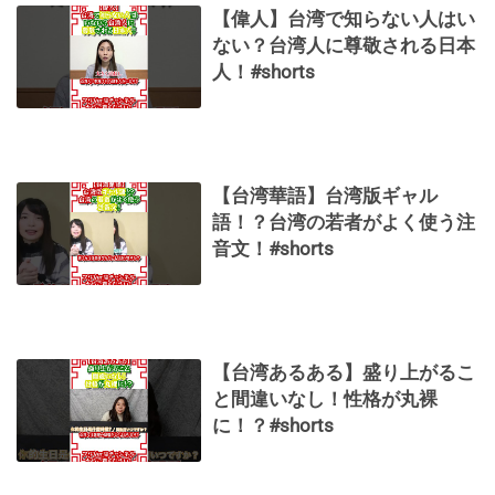
【偉人】台湾で知らない人はい
ない？台湾人に尊敬される日本
人！#shorts
【台湾華語】台湾版ギャル
語！？台湾の若者がよく使う注
音文！#shorts
【台湾あるある】盛り上がるこ
と間違いなし！性格が丸裸
に！？#shorts