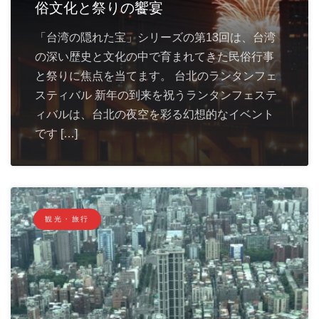
俗文化と祭りの饗宴
「台湾の隠れた宝」シリーズの第13回は、台湾
の深い歴史と文化の中で育まれてきた民俗行事
と祭りに焦点を当てます。 台北のランタンフェ
スティバル 新年の到来を祝うランタンフェステ
ィバルは、台北の夜空を彩る幻想的なイベント
です […]
観光・旅行