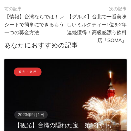
前の記事
次の記事
【情報】台湾ならでは！レ
【グルメ】台北で一番美味
シートで簡単にできるもう
しいミルクティー1位を2年
一つの募金方法
連続獲得！高級感漂う飲料
店「SOMA」
あなたにおすすめの記事
観光・旅行
2023年9月1日
【観光】台湾の隠れた宝 第13回: 民