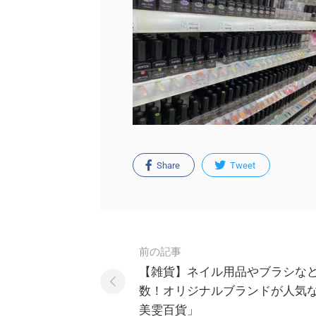
Share
Tweet
Post
前の記事
navigation
【雑貨】ネイル用品やブラシな
数！オリジナルブランドが人気な「
美雯百貨」