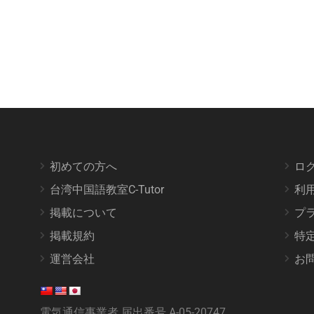
初めての方へ
ロ
台湾中国語教室C-Tutor
利
掲載について
プ
掲載規約
特
運営会社
お
電気通信事業者 届出番号 A-05-20747