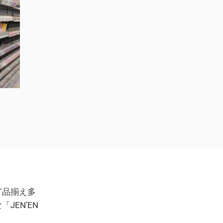
ど品揃え多
JEN’EN