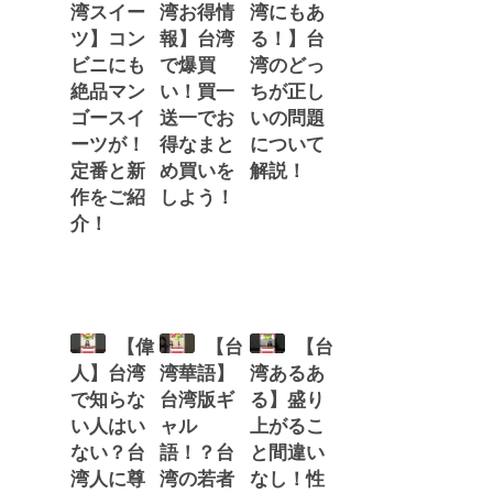
湾スイー
湾お得情
湾にもあ
ツ】コン
報】台湾
る！】台
ビニにも
で爆買
湾のどっ
絶品マン
い！買一
ちが正し
ゴースイ
送一でお
いの問題
ーツが！
得なまと
について
定番と新
め買いを
解説！
作をご紹
しよう！
介！
【偉
【台
【台
人】台湾
湾華語】
湾あるあ
で知らな
台湾版ギ
る】盛り
い人はい
ャル
上がるこ
ない？台
語！？台
と間違い
湾人に尊
湾の若者
なし！性