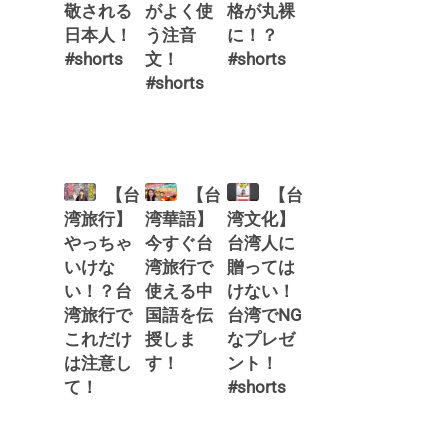
敬される
がよく使
格が丸裸
日本人！
う注音
に！？
#shorts
文！
#shorts
#shorts
【台
【台
【台
湾旅行】
湾華語】
湾文化】
やっちゃ
今すぐ台
台湾人に
いけな
湾旅行で
贈っては
い！？台
使える中
けない！
湾旅行で
国語を伝
台湾でNG
これだけ
授しま
なプレゼ
は注意し
す！
ント！
て！
#shorts