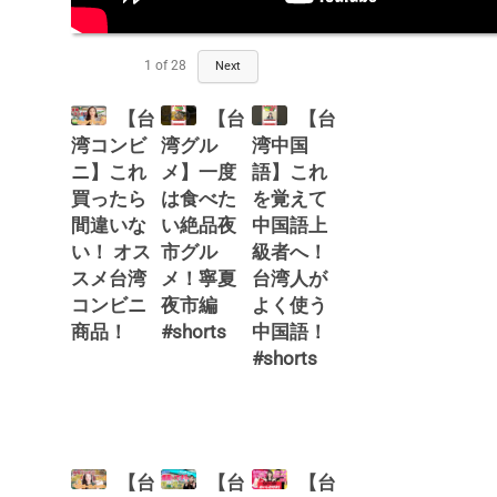
1
of
28
Next
【台
【台
【台
湾コンビ
湾グル
湾中国
ニ】これ
メ】一度
語】これ
買ったら
は食べた
を覚えて
間違いな
い絶品夜
中国語上
い！ オス
市グル
級者へ！
スメ台湾
メ！寧夏
台湾人が
コンビニ
夜市編
よく使う
商品！
#shorts
中国語！
#shorts
【台
【台
【台