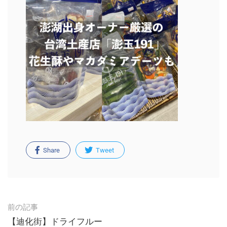
Share
Tweet
Post
前の記事
navigation
【迪化街】ドライフルー