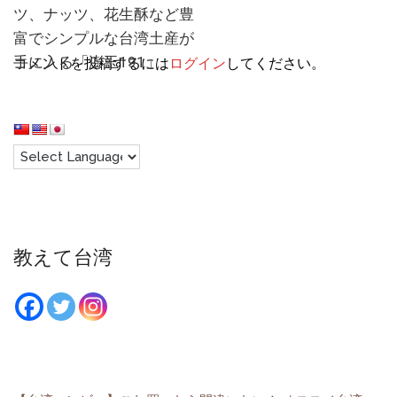
ツ、ナッツ、花生酥など豊
富でシンプルな台湾土産が
手に入る「澎玉191」
コメントを投稿するには
ログイン
してください。
教えて台湾