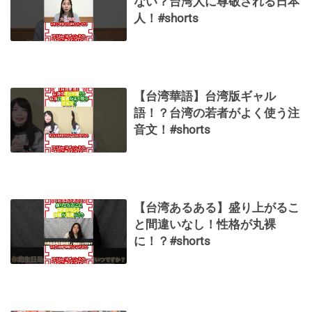
ない？台湾人に尊敬される日本
人！#shorts
【台湾華語】台湾版ギャル
語！？台湾の若者がよく使う注
音文！#shorts
【台湾あるある】盛り上がるこ
と間違いなし！性格が丸裸
に！？#shorts