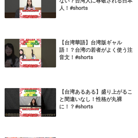
ない？台湾人に尊敬される日本
人！#shorts
【台湾華語】台湾版ギャル
語！？台湾の若者がよく使う注
音文！#shorts
【台湾あるある】盛り上がるこ
と間違いなし！性格が丸裸
に！？#shorts