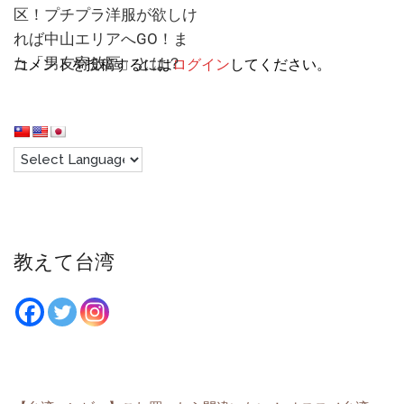
区！プチプラ洋服が欲しけ
れば中山エリアへGO！ま
た「男友寄放區」とは？
コメントを投稿するには
ログイン
してください。
教えて台湾