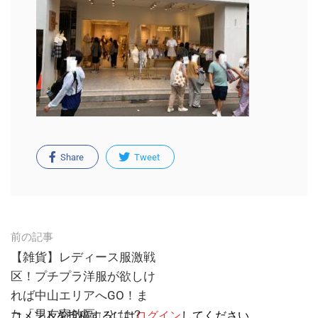
Share
Tweet
Post
前の記事
navigation
【雑貨】レディース服激戦
区！プチプラ洋服が欲しけ
れば中山エリアへGO！ま
た「男友寄放區」とは？
コメントを投稿するには
ログイン
してください。