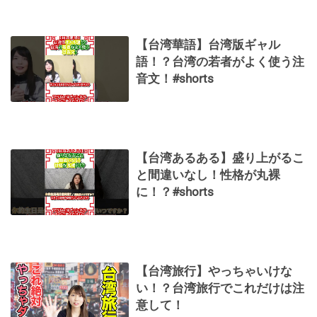
【台湾華語】台湾版ギャル
語！？台湾の若者がよく使う注
音文！#shorts
【台湾あるある】盛り上がるこ
と間違いなし！性格が丸裸
に！？#shorts
【台湾旅行】やっちゃいけな
い！？台湾旅行でこれだけは注
意して！