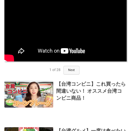
1
of
28
Next
【台湾コンビニ】これ買ったら
間違いない！ オススメ台湾コ
ンビニ商品！
【台湾グルメ】一度は食べたい