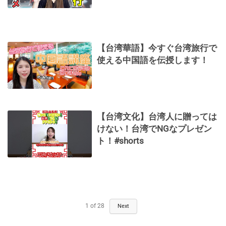
【台湾華語】今すぐ台湾旅行で
使える中国語を伝授します！
【台湾文化】台湾人に贈っては
けない！台湾でNGなプレゼン
ト！#shorts
1
of
28
Next