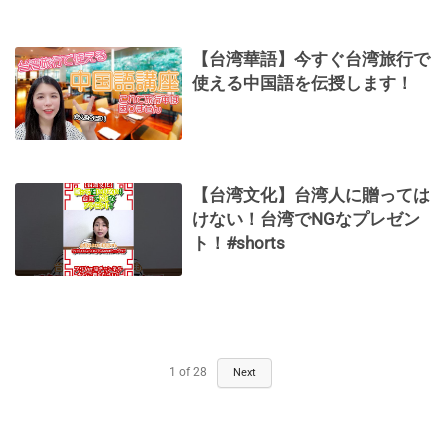
【台湾華語】今すぐ台湾旅行で
使える中国語を伝授します！
【台湾文化】台湾人に贈っては
けない！台湾でNGなプレゼン
ト！#shorts
1
of
28
Next