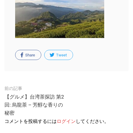
Share
Tweet
Post
前の記事
navigation
【グルメ】台湾茶探訪 第2
回: 烏龍茶 – 芳醇な香りの
秘密
コメントを投稿するには
ログイン
してください。