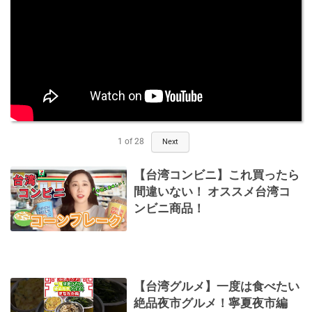
1
of
28
Next
【台湾コンビニ】これ買ったら
間違いない！ オススメ台湾コ
ンビニ商品！
【台湾グルメ】一度は食べたい
絶品夜市グルメ！寧夏夜市編