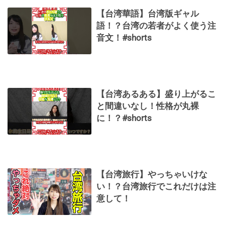
【台湾華語】台湾版ギャル
語！？台湾の若者がよく使う注
音文！#shorts
【台湾あるある】盛り上がるこ
と間違いなし！性格が丸裸
に！？#shorts
【台湾旅行】やっちゃいけな
い！？台湾旅行でこれだけは注
意して！