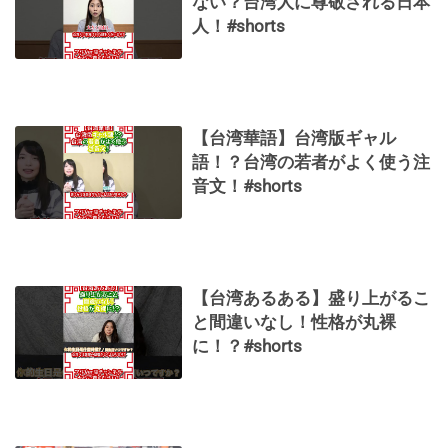
ない？台湾人に尊敬される日本
人！#shorts
【台湾華語】台湾版ギャル
語！？台湾の若者がよく使う注
音文！#shorts
【台湾あるある】盛り上がるこ
と間違いなし！性格が丸裸
に！？#shorts