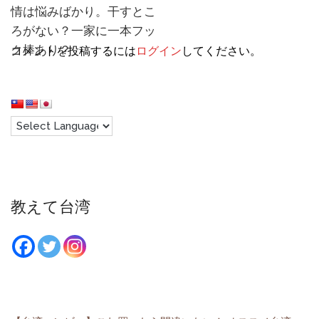
情は悩みばかり。干すとこ
ろがない？一家に一本フッ
ク棒あり？
コメントを投稿するには
ログイン
してください。
教えて台湾