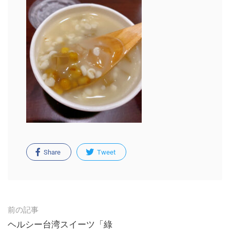
Share
Tweet
Post
前の記事
navigation
ヘルシー台湾スイーツ「綠