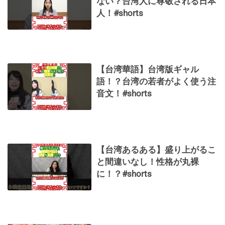
ない？台湾人に尊敬される日本
人！#shorts
【台湾華語】台湾版ギャル
語！？台湾の若者がよく使う注
音文！#shorts
【台湾あるある】盛り上がるこ
と間違いなし！性格が丸裸
に！？#shorts