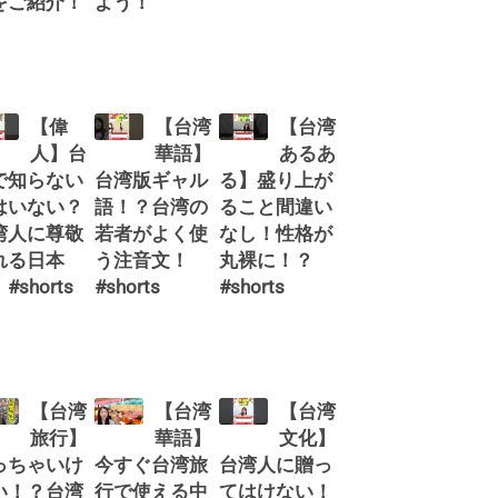
をご紹介！
よう！
【偉
【台湾
【台湾
人】台
華語】
あるあ
で知らない
台湾版ギャル
る】盛り上が
はいない？
語！？台湾の
ること間違い
湾人に尊敬
若者がよく使
なし！性格が
れる日本
う注音文！
丸裸に！？
#shorts
#shorts
#shorts
【台湾
【台湾
【台湾
旅行】
華語】
文化】
っちゃいけ
今すぐ台湾旅
台湾人に贈っ
い！？台湾
行で使える中
てはけない！