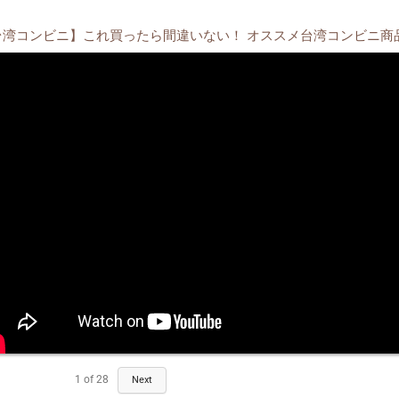
台湾コンビニ】これ買ったら間違いない！ オススメ台湾コンビニ商
1
of
28
Next