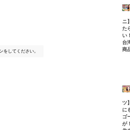
ニ
た
い
台
商
ンをしてください。
ツ
に
ゴ
が