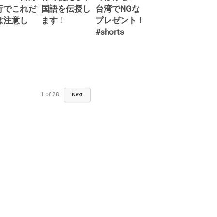
行でこれだ
国語を伝授し
台湾でNGな
は注意し
ます！
プレゼント！
！
#shorts
1
of
28
Next