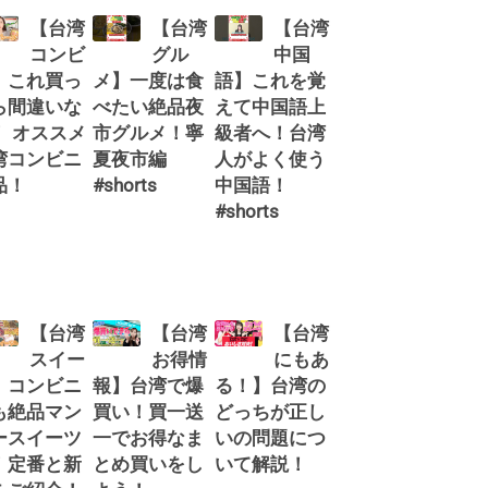
【台湾
【台湾
【台湾
コンビ
グル
中国
】これ買っ
メ】一度は食
語】これを覚
ら間違いな
べたい絶品夜
えて中国語上
！ オススメ
市グルメ！寧
級者へ！台湾
湾コンビニ
夏夜市編
人がよく使う
品！
#shorts
中国語！
#shorts
【台湾
【台湾
【台湾
スイー
お得情
にもあ
】コンビニ
報】台湾で爆
る！】台湾の
も絶品マン
買い！買一送
どっちが正し
ースイーツ
一でお得なま
いの問題につ
！定番と新
とめ買いをし
いて解説！