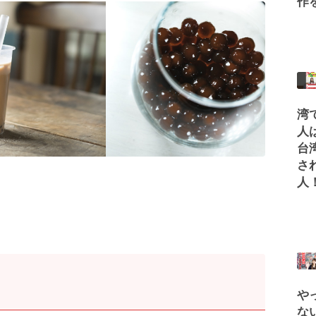
作
湾
人
台
さ
人！
や
な