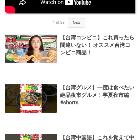
1
of
28
Next
【台湾コンビニ】これ買ったら
間違いない！ オススメ台湾コ
ンビニ商品！
【台湾グルメ】一度は食べたい
絶品夜市グルメ！寧夏夜市編
#shorts
【台湾中国語】これを覚えて中