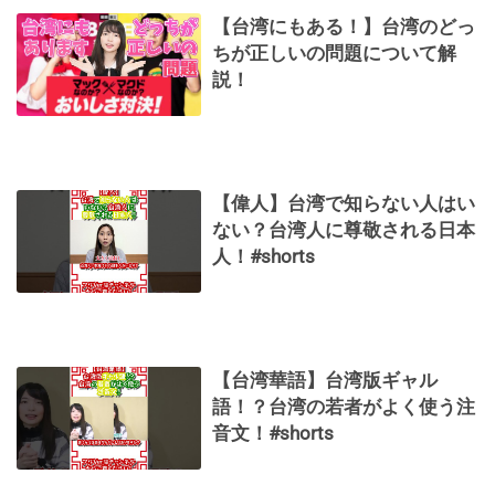
【台湾にもある！】台湾のどっ
ちが正しいの問題について解
説！
【偉人】台湾で知らない人はい
ない？台湾人に尊敬される日本
人！#shorts
【台湾華語】台湾版ギャル
語！？台湾の若者がよく使う注
音文！#shorts