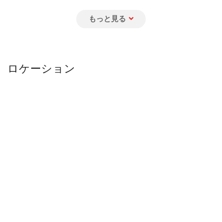
台湾ウーロンティー
¥ 300
台湾産の凍頂烏龍茶
ロケーション
台湾アイスミルクティー
¥ 350
台湾伝統式の紅茶と濃厚ミルク
台湾ウーロンミルクティー
¥ 350
台湾産の凍頂烏龍茶濃厚ミルク