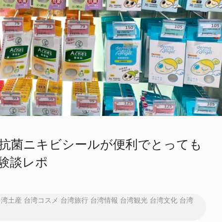
抗菌ニキビシールが便利でとっても
経験談レポ
台湾土産
台湾コスメ
台湾旅行
台湾情報
台湾観光
台湾文化
台湾