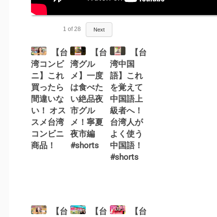
1
of
28
Next
【台
【台
【台
湾コンビ
湾グル
湾中国
ニ】これ
メ】一度
語】これ
買ったら
は食べた
を覚えて
間違いな
い絶品夜
中国語上
い！ オス
市グル
級者へ！
スメ台湾
メ！寧夏
台湾人が
コンビニ
夜市編
よく使う
商品！
#shorts
中国語！
#shorts
【台
【台
【台