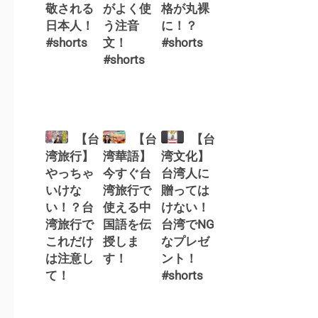
敬される
がよく使
格が丸裸
日本人！
う注音
に！？
#shorts
文！
#shorts
#shorts
【台
【台
【台
湾旅行】
湾華語】
湾文化】
やっちゃ
今すぐ台
台湾人に
いけな
湾旅行で
贈っては
い！？台
使える中
けない！
湾旅行で
国語を伝
台湾でNG
これだけ
授しま
なプレゼ
は注意し
す！
ント！
て！
#shorts