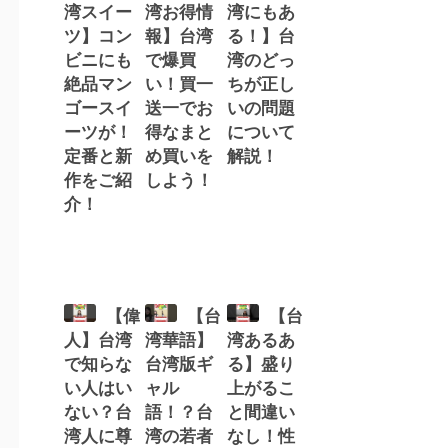
湾スイー
湾お得情
湾にもあ
ツ】コン
報】台湾
る！】台
ビニにも
で爆買
湾のどっ
絶品マン
い！買一
ちが正し
ゴースイ
送一でお
いの問題
ーツが！
得なまと
について
定番と新
め買いを
解説！
作をご紹
しよう！
介！
【偉
【台
【台
人】台湾
湾華語】
湾あるあ
で知らな
台湾版ギ
る】盛り
い人はい
ャル
上がるこ
ない？台
語！？台
と間違い
湾人に尊
湾の若者
なし！性