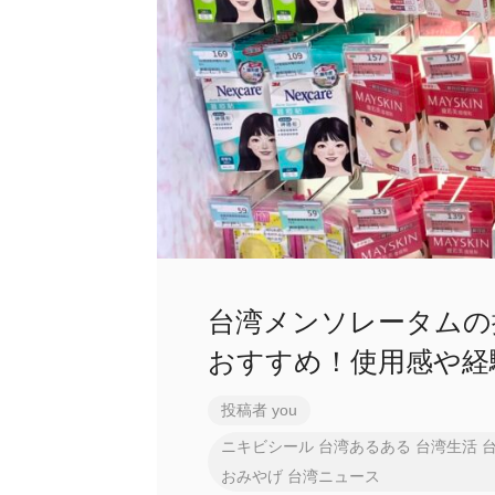
台湾メンソレータムの
おすすめ！使用感や
投稿者
you
ニキビシール
台湾あるある
台湾生活
おみやげ
台湾ニュース