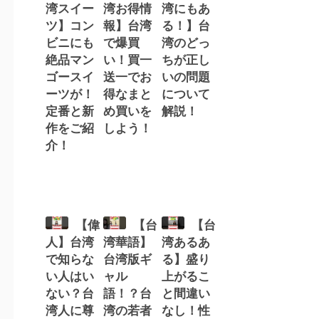
湾スイー
湾お得情
湾にもあ
ツ】コン
報】台湾
る！】台
ビニにも
で爆買
湾のどっ
絶品マン
い！買一
ちが正し
ゴースイ
送一でお
いの問題
ーツが！
得なまと
について
定番と新
め買いを
解説！
作をご紹
しよう！
介！
【偉
【台
【台
人】台湾
湾華語】
湾あるあ
で知らな
台湾版ギ
る】盛り
い人はい
ャル
上がるこ
ない？台
語！？台
と間違い
湾人に尊
湾の若者
なし！性