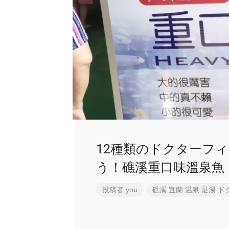
12種類のドクターフ
う！礁溪重口味溫泉魚
投稿者
you
礁溪
宜蘭
温泉
足湯
ド