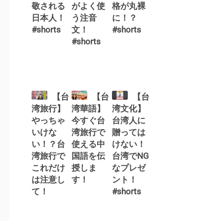
敬される
がよく使
格が丸裸
日本人！
う注音
に！？
#shorts
文！
#shorts
#shorts
【台
【台
【台
湾旅行】
湾華語】
湾文化】
やっちゃ
今すぐ台
台湾人に
いけな
湾旅行で
贈っては
い！？台
使える中
けない！
湾旅行で
国語を伝
台湾でNG
これだけ
授しま
なプレゼ
は注意し
す！
ント！
て！
#shorts