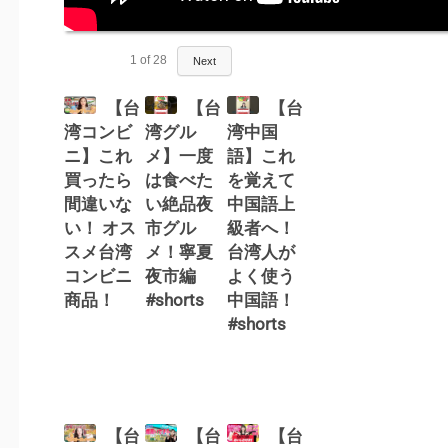
1
of
28
Next
【台
【台
【台
湾コンビ
湾グル
湾中国
ニ】これ
メ】一度
語】これ
買ったら
は食べた
を覚えて
間違いな
い絶品夜
中国語上
い！ オス
市グル
級者へ！
スメ台湾
メ！寧夏
台湾人が
コンビニ
夜市編
よく使う
商品！
#shorts
中国語！
#shorts
【台
【台
【台