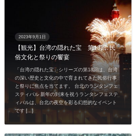
2023年9月1日
【観光】台湾の隠れた宝 第13回: 民
俗文化と祭りの饗宴
「台湾の隠れた宝」シリーズの第13回は、台湾
の深い歴史と文化の中で育まれてきた民俗行事
と祭りに焦点を当てます。 台北のランタンフェ
スティバル 新年の到来を祝うランタンフェステ
ィバルは、台北の夜空を彩る幻想的なイベント
です […]