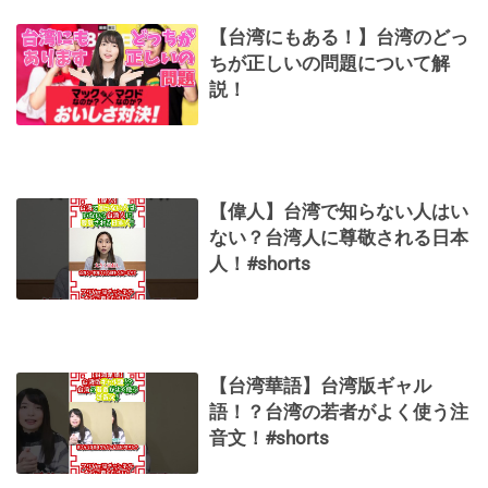
【台湾にもある！】台湾のどっ
ちが正しいの問題について解
説！
【偉人】台湾で知らない人はい
ない？台湾人に尊敬される日本
人！#shorts
【台湾華語】台湾版ギャル
語！？台湾の若者がよく使う注
音文！#shorts