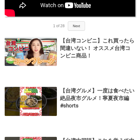
1
of
28
Next
【台湾コンビニ】これ買ったら
間違いない！ オススメ台湾コ
ンビニ商品！
【台湾グルメ】一度は食べたい
絶品夜市グルメ！寧夏夜市編
#shorts