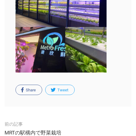
Share
Tweet
Post
前の記事
navigation
MRTの駅構内で野菜栽培