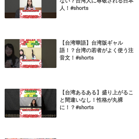
ない？台湾人に尊敬される日本
人！#shorts
【台湾華語】台湾版ギャル
語！？台湾の若者がよく使う注
音文！#shorts
【台湾あるある】盛り上がるこ
と間違いなし！性格が丸裸
に！？#shorts