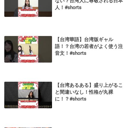
ない？台湾人に尊敬される日本
人！#shorts
【台湾華語】台湾版ギャル
語！？台湾の若者がよく使う注
音文！#shorts
【台湾あるある】盛り上がるこ
と間違いなし！性格が丸裸
に！？#shorts