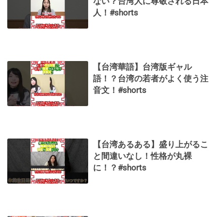
ない？台湾人に尊敬される日本
人！#shorts
【台湾華語】台湾版ギャル
語！？台湾の若者がよく使う注
音文！#shorts
【台湾あるある】盛り上がるこ
と間違いなし！性格が丸裸
に！？#shorts