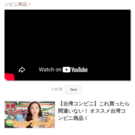
ンビニ商品！
1
of
28
Next
【台湾コンビニ】これ買ったら
間違いない！ オススメ台湾コ
ンビニ商品！