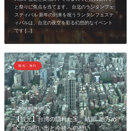
と祭りに焦点を当てます。 台北のランタンフェ
スティバル 新年の到来を祝うランタンフェステ
ィバルは、台北の夜空を彩る幻想的なイベント
です […]
観光・旅行
2023年9月9日
【観光】台湾の隠れた宝 結節: 地方め
ぐりの思い出と今後への想い