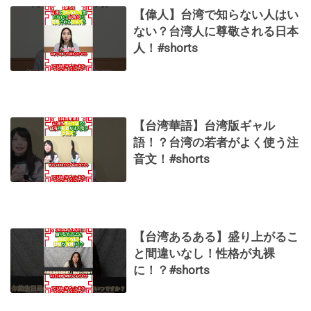
【偉人】台湾で知らない人はい
ない？台湾人に尊敬される日本
人！#shorts
【台湾華語】台湾版ギャル
語！？台湾の若者がよく使う注
音文！#shorts
【台湾あるある】盛り上がるこ
と間違いなし！性格が丸裸
に！？#shorts