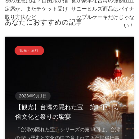
際の注意点は？自由席か指
食が豪華な台湾の微熱山丘
定席か、またチケット受け
サニーヒルズ商品はパイナ
取り方法など
ップルケーキだけじゃな
あなたにおすすめの記事
い！
観光・旅行
2023年9月1日
【観光】台湾の隠れた宝 第13回: 民
俗文化と祭りの饗宴
「台湾の隠れた宝」シリーズの第13回は、台湾
の深い歴史と文化の中で育まれてきた民俗行事