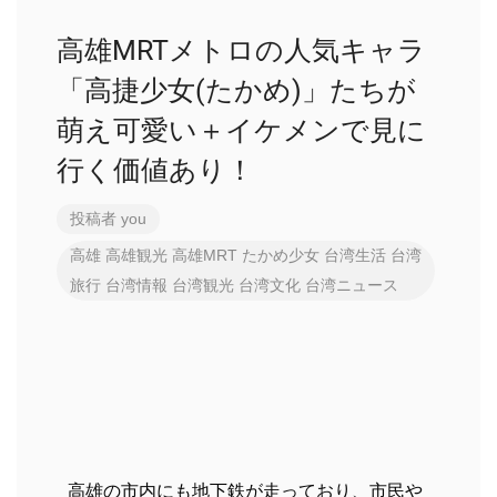
高雄MRTメトロの人気キャラ
「高捷少女(たかめ)」たちが
萌え可愛い＋イケメンで見に
行く価値あり！
投稿者
you
高雄
高雄観光
高雄MRT
たかめ少女
台湾生活
台湾
旅行
台湾情報
台湾観光
台湾文化
台湾ニュース
高雄の市内にも地下鉄が走っており、市民や