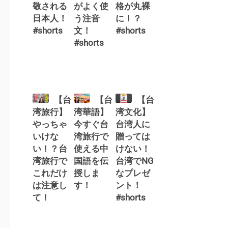
敬される
がよく使
格が丸裸
日本人！
う注音
に！？
#shorts
文！
#shorts
#shorts
【台
【台
【台
湾旅行】
湾華語】
湾文化】
やっちゃ
今すぐ台
台湾人に
いけな
湾旅行で
贈っては
い！？台
使える中
けない！
湾旅行で
国語を伝
台湾でNG
これだけ
授しま
なプレゼ
は注意し
す！
ント！
て！
#shorts