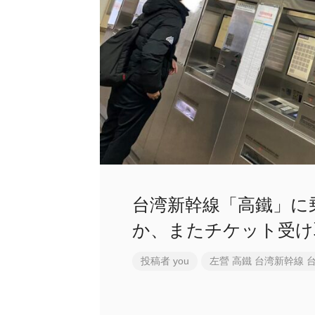
台湾新幹線「高鐵」に
か、またチケット受け
投稿者
you
左營
高鐵
台湾新幹線