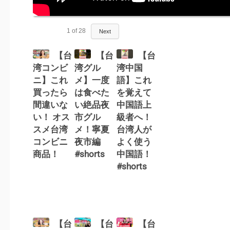
1
of
28
Next
【台
【台
【台
湾コンビ
湾グル
湾中国
ニ】これ
メ】一度
語】これ
買ったら
は食べた
を覚えて
間違いな
い絶品夜
中国語上
い！ オス
市グル
級者へ！
スメ台湾
メ！寧夏
台湾人が
コンビニ
夜市編
よく使う
商品！
#shorts
中国語！
#shorts
【台
【台
【台