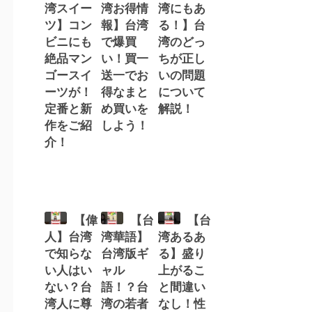
湾スイー
湾お得情
湾にもあ
ツ】コン
報】台湾
る！】台
ビニにも
で爆買
湾のどっ
絶品マン
い！買一
ちが正し
ゴースイ
送一でお
いの問題
ーツが！
得なまと
について
定番と新
め買いを
解説！
作をご紹
しよう！
介！
【偉
【台
【台
人】台湾
湾華語】
湾あるあ
で知らな
台湾版ギ
る】盛り
い人はい
ャル
上がるこ
ない？台
語！？台
と間違い
湾人に尊
湾の若者
なし！性