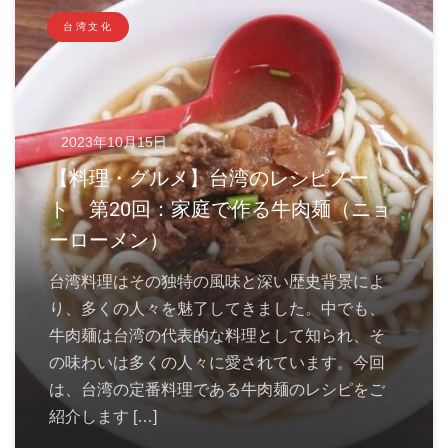
台湾文化
2023年10月15日
【料理・グルメ】台湾のレシピノー
ト 第20回：家庭で作る牛肉麺（ニョ
ーローメン）
台湾料理はその独特の風味と深い歴史背景によ
り、多くの人々を魅了してきました。中でも、
牛肉麺は台湾の代表的な料理として知られ、そ
の味わいは多くの人々に愛されています。今回
は、台湾の定番料理である牛肉麺のレシピをご
紹介します […]