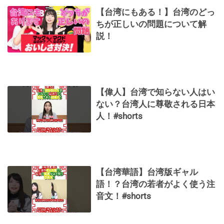
【台湾にもある！】台湾のどっ
ちが正しいの問題について解
説！
【偉人】台湾で知らない人はい
ない？台湾人に尊敬される日本
人！#shorts
【台湾華語】台湾版ギャル
語！？台湾の若者がよく使う注
音文！#shorts