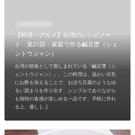
2023年10月16日
【料理・グルメ】台湾のレシピノー
ト 第21回：家庭で作る鹹豆漿（シェ
ントウジャン）
台湾の朝食として親しまれている「鹹豆漿（シ
ェントウジャン）」。この料理は、温かい豆乳
にお酢を加えることで、おぼろ豆腐のようなゆ
るい固まりを作り出す、シンプルでありながら
も独特の食感が楽しめる一品です。手軽に作れ
る上、優し […]