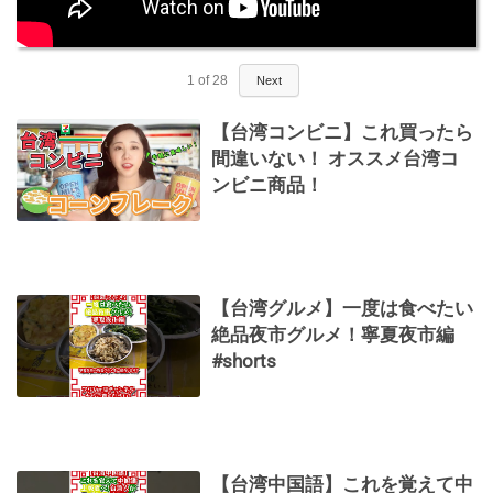
1
of
28
Next
【台湾コンビニ】これ買ったら
間違いない！ オススメ台湾コ
ンビニ商品！
【台湾グルメ】一度は食べたい
絶品夜市グルメ！寧夏夜市編
#shorts
【台湾中国語】これを覚えて中