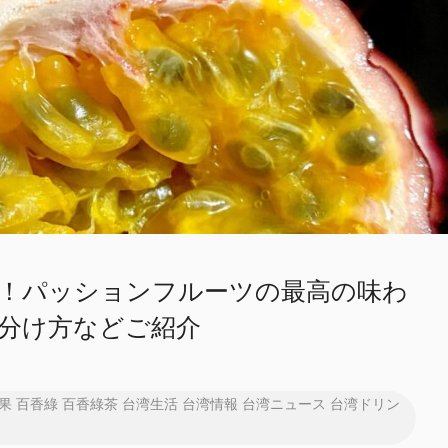
！パッションフルーツの最高の味わ
分け方などご紹介
果
百香綠
百香綠茶
台湾生活
台湾情報
台湾ニュース
台湾ドリン