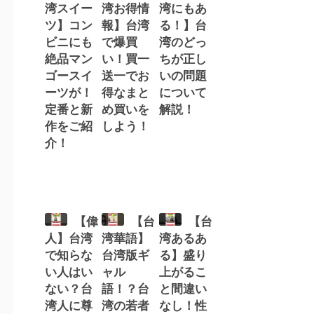
湾スイー
湾お得情
湾にもあ
ツ】コン
報】台湾
る！】台
ビニにも
で爆買
湾のどっ
絶品マン
い！買一
ちが正し
ゴースイ
送一でお
いの問題
ーツが！
得なまと
について
定番と新
め買いを
解説！
作をご紹
しよう！
介！
【偉
【台
【台
人】台湾
湾華語】
湾あるあ
で知らな
台湾版ギ
る】盛り
い人はい
ャル
上がるこ
ない？台
語！？台
と間違い
湾人に尊
湾の若者
なし！性