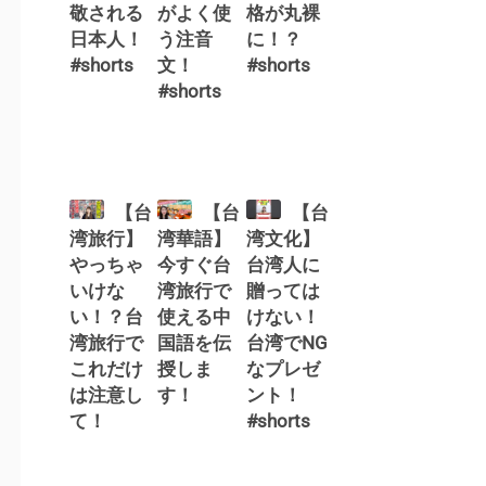
敬される
がよく使
格が丸裸
日本人！
う注音
に！？
#shorts
文！
#shorts
#shorts
【台
【台
【台
湾旅行】
湾華語】
湾文化】
やっちゃ
今すぐ台
台湾人に
いけな
湾旅行で
贈っては
い！？台
使える中
けない！
湾旅行で
国語を伝
台湾でNG
これだけ
授しま
なプレゼ
は注意し
す！
ント！
て！
#shorts