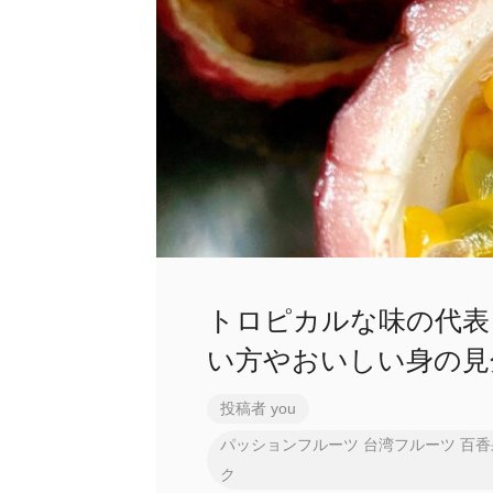
トロピカルな味の代表
い方やおいしい身の見
投稿者
you
パッションフルーツ
台湾フルーツ
百香
ク