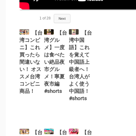
1
of
28
Next
【台
【台
【台
湾コンビ
湾グル
湾中国
ニ】これ
メ】一度
語】これ
買ったら
は食べた
を覚えて
間違いな
い絶品夜
中国語上
い！ オス
市グル
級者へ！
スメ台湾
メ！寧夏
台湾人が
コンビニ
夜市編
よく使う
商品！
#shorts
中国語！
#shorts
【台
【台
【台