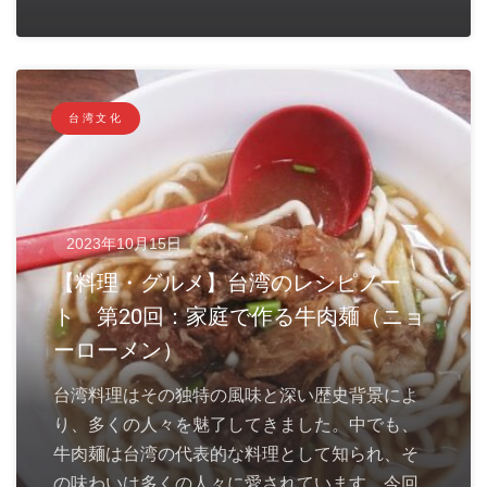
台湾文化
2023年10月15日
【料理・グルメ】台湾のレシピノー
ト 第20回：家庭で作る牛肉麺（ニョ
ーローメン）
台湾料理はその独特の風味と深い歴史背景によ
り、多くの人々を魅了してきました。中でも、
牛肉麺は台湾の代表的な料理として知られ、そ
の味わいは多くの人々に愛されています。今回