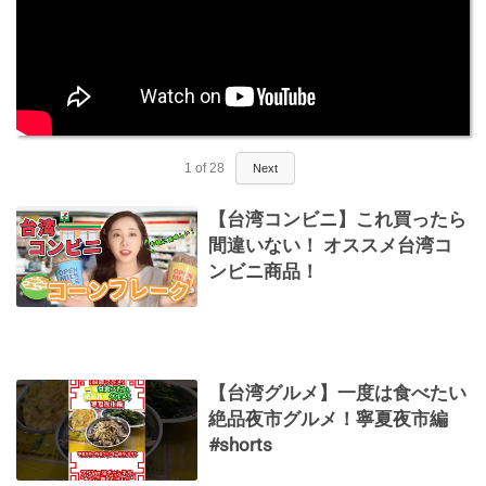
1
of
28
Next
【台湾コンビニ】これ買ったら
間違いない！ オススメ台湾コ
ンビニ商品！
【台湾グルメ】一度は食べたい
絶品夜市グルメ！寧夏夜市編
#shorts