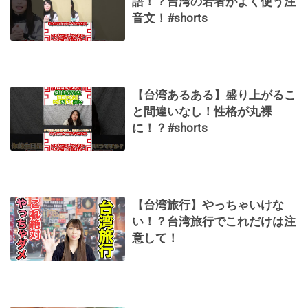
語！？台湾の若者がよく使う注
音文！#shorts
【台湾あるある】盛り上がるこ
と間違いなし！性格が丸裸
に！？#shorts
【台湾旅行】やっちゃいけな
い！？台湾旅行でこれだけは注
意して！