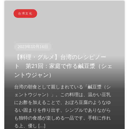
台湾文化
2023年10月16日
【料理・グルメ】台湾のレシピノー
ト 第21回：家庭で作る鹹豆漿（シェ
ントウジャン）
台湾の朝食として親しまれている「鹹豆漿（シ
ェントウジャン）」。この料理は、温かい豆乳
にお酢を加えることで、おぼろ豆腐のようなゆ
るい固まりを作り出す、シンプルでありながら
も独特の食感が楽しめる一品です。手軽に作れ
る上、優し […]