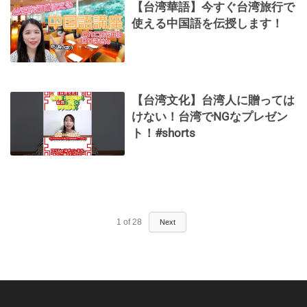
【台湾華語】今すぐ台湾旅行で
使える中国語を伝授します！
【台湾文化】台湾人に贈っては
けない！台湾でNGなプレゼン
ト！#shorts
1
of
28
Next