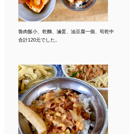
魯肉飯小、乾麵、滷蛋、油豆腐一個、筍乾中
合計120元でした。