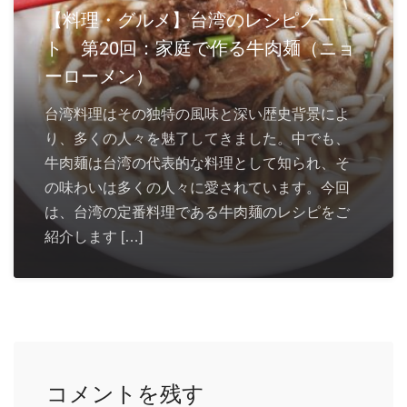
【料理・グルメ】台湾のレシピノー
ト 第20回：家庭で作る牛肉麺（ニョ
ーローメン）
台湾料理はその独特の風味と深い歴史背景によ
り、多くの人々を魅了してきました。中でも、
牛肉麺は台湾の代表的な料理として知られ、そ
の味わいは多くの人々に愛されています。今回
は、台湾の定番料理である牛肉麺のレシピをご
紹介します […]
コメントを残す