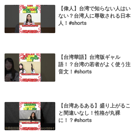
【偉人】台湾で知らない人はい
ない？台湾人に尊敬される日本
人！#shorts
【台湾華語】台湾版ギャル
語！？台湾の若者がよく使う注
音文！#shorts
【台湾あるある】盛り上がるこ
と間違いなし！性格が丸裸
に！？#shorts