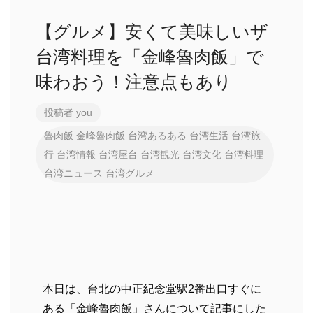
【グルメ】安くて美味しいザ
台湾料理を「金峰魯肉飯」で
味わおう！注意点もあり
投稿者
you
魯肉飯
金峰魯肉飯
台湾あるある
台湾生活
台湾旅
行
台湾情報
台湾屋台
台湾観光
台湾文化
台湾料理
台湾ニュース
台湾グルメ
本日は、台北の中正紀念堂駅2番出口すぐに
ある「金峰魯肉飯」さんについて記事にした